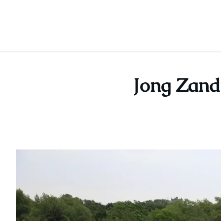
Ga
naar
de
Jong Zand
inhoud