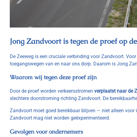
Jong Zandvoort is tegen de proef op 
De Zeeweg is een cruciale verbinding voor Zandvoort. Voor 
toegangswegen van en naar ons dorp. Daarom is Jong Za
Waarom wij tegen deze proef zijn
Door de proef worden verkeersstromen
verplaatst naar de
slechtere doorstroming richting Zandvoort. De bereikbaarh
Zandvoort moet goed bereikbaar blijven — niet alleen voor
Zandvoort mag niet worden geëxperimenteerd.
Gevolgen voor ondernemers