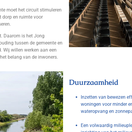
nte moet het circuit stimuleren
t dorp en ruimte voor
seren.
rt. Daarom is het Jong
houding tussen de gemeente en
rd. Wij willen werken aan een
n het belang van de inwoners.
Duurzaamheid
Inzetten van bewezen eff
woningen voor minder en
wateropvang en zonnepa
Een volwaardig milieupl