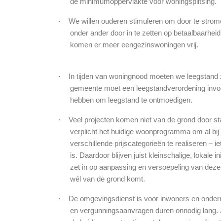
de minimumoppervlakte voor woningsplitsing.
·
We willen ouderen stimuleren om door te str
onder ander door in te zetten op betaalbaarhe
komen er meer eengezinswoningen vrij.
·
In tijden van woningnood moeten we leegstand
gemeente moet een leegstandverordening invo
hebben om leegstand te ontmoedigen.
·
Veel projecten komen niet van de grond door sta
verplicht het huidige woonprogramma om al bi
verschillende prijscategorieën te realiseren – ie
is. Daardoor blijven juist kleinschalige, lokale i
zet in op aanpassing en versoepeling van dez
wél van de grond komt.
·
De omgevingsdienst is voor inwoners en onder
en vergunningsaanvragen duren onnodig lang. 