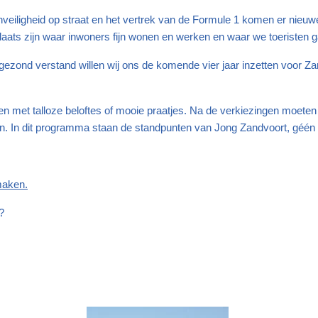
ligheid op straat en het vertrek van de Formule 1 komen er nieuwe u
ts zijn waar inwoners fijn wonen en werken en waar we toeristen gas
en gezond verstand willen wij ons de komende vier jaar inzetten voor
pen met talloze beloftes of mooie praatjes. Na de verkiezingen moe
 In dit programma staan de standpunten van Jong Zandvoort, géén b
maken.
?