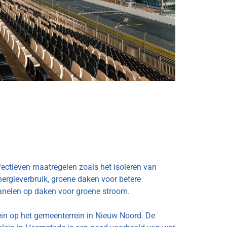
ectieven maatregelen zoals het isoleren van
ergieverbruik, groene daken voor betere
nelen op daken voor groene stroom.
ein op het gemeenterrein in Nieuw Noord. De