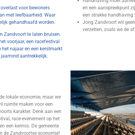
Handhaving moet aanwezi
 overlast voor bewoners
en een aanspreekpunt zi
an met leefbaarheid. Waar
een strakke handhaving t
delijk gehandhaafd worden.
Jong Zandvoort wil geen
verzetten, zoals we de 
 Zandvoort te laten bruisen.
et voorjaar, een racefestival
n het najaar en een kerstmarkt
aarrond aantrekkelijk.
 de lokale economie, maar we
il ruimte maken voor een
oorts karakter. Denk aan een
tival, race-evenement op het
n en een kermis. De gemeente
an de Zandvoortse economie!