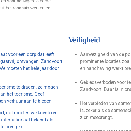
t en voor bouwgerelateerde
uit het raadhuis werken en
Veiligheid
at voor een dorp dat leeft,
Aanwezigheid van de pol
 gastvrij ontvangen. Zandvoort
prominente locaties zoals
 We moeten het hele jaar door
en handhaving werkt pre
Gebiedsverboden voor ied
toerisme te dragen, ze mogen
Zandvoort. Daar is in on
an het toerisme. Geef
sch verhuur aan te bieden.
Het verbieden van samens
is, zeker als de samensc
ort, dat moeten we koesteren
zich meebrengt.
n internationaal bekend als
te brengen.