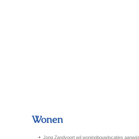
Wonen
·
Jong Zandvoort wil woningbouwlocaties aanwij