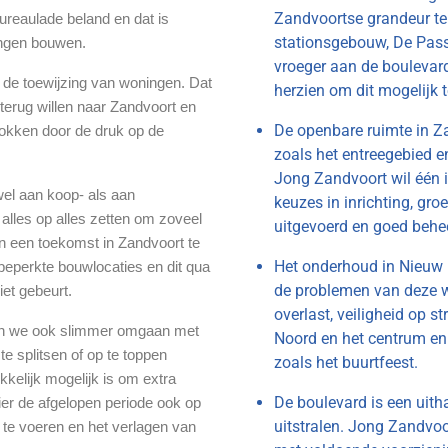
Zandvoortse grandeur te
bureaulade beland en dat is
stationsgebouw, De Pass
ingen bouwen.
vroeger aan de boulevard
 de toewijzing van woningen. Dat
herzien om dit mogelijk 
 terug willen naar Zandvoort en
De openbare ruimte in Z
rokken door de druk op de
zoals het entreegebied e
Jong Zandvoort wil één i
el aan koop- als aan
keuzes in inrichting, gro
lles op alles zetten om zoveel
uitgevoerd en goed behe
 een toekomst in Zandvoort te
Het onderhoud in Nieuw
eperkte bouwlocaties en dit qua
de problemen van deze w
et gebeurt.
overlast, veiligheid op s
en we ook slimmer omgaan met
Noord en het centrum en 
e splitsen of op te toppen
zoals het buurtfeest.
kelijk mogelijk is om extra
De boulevard is een uit
ier de afgelopen periode ook op
uitstralen. Jong Zandvoor
te voeren en het verlagen van