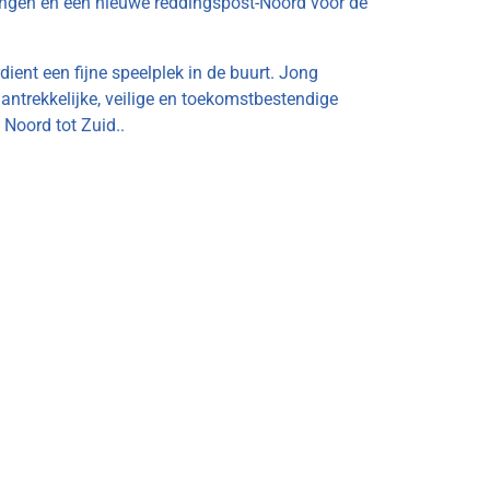
ngen én een nieuwe reddingspost-Noord voor de
dient een fijne speelplek in de buurt. Jong
aantrekkelijke, veilige en toekomstbestendige
Noord tot Zuid..