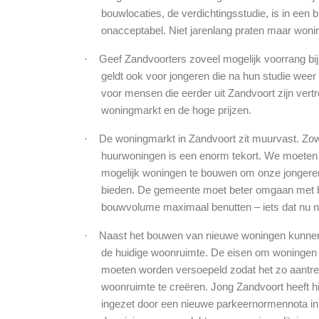
bouwlocaties, de verdichtingsstudie, is in een 
onacceptabel. Niet jarenlang praten maar won
·
Geef Zandvoorters zoveel mogelijk voorrang bij
geldt ook voor jongeren die na hun studie weer
voor mensen die eerder uit Zandvoort zijn vert
woningmarkt en de hoge prijzen.
·
De woningmarkt in Zandvoort zit muurvast. Zow
huurwoningen is een enorm tekort. We moeten a
mogelijk woningen te bouwen om onze jongeren
bieden. De gemeente moet beter omgaan met b
bouwvolume maximaal benutten – iets dat nu ni
·
Naast het bouwen van nieuwe woningen kunn
de huidige woonruimte. De eisen om woningen t
moeten worden versoepeld zodat het zo aantrek
woonruimte te creëren. Jong Zandvoort heeft h
ingezet door een nieuwe parkeernormennota in 